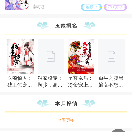
要天下人给她陪葬！” 他宠她入骨！爱她
笑，冷兮一手撕一个，摸了摸脸上的疤“小伏炽，你
南时念
连载中
73.0万字
如命！当一纸绝笔文书从天而降时！看他如何逆天
啥时候可以从空间里面出来啊。” 墨无弦挑起冷兮的
而行，霸气将她紧拥入怀。 “小废物，你
下巴:“这么？有我保护你还不够吗？” “够…够…”这
是本王的！谁敢与本王争夺直接灭他九族！”
位上界的大神，自己哪里敢得罪啊……随着灵力的
增长和空间的不断变化，冷兮解开一个又一个的谜
团，终于寻找到了自己的身世……
医鸣惊人：
独家婚宠：
至尊凰后：
重生之腹黑
残王独宠...
顾少，高...
冷帝宠上...
嫡女不想...
查看更多