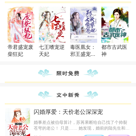
帝君盛宠废
七王嗜宠逆
毒医凰女：
都市古武医
柴狂妃
天妃
邪王盛宠...
神
闪婚厚爱：天价老公深深宠
婚事差点被伯母算计，苏苒果断给自己找了个帅裂
苍穹的老公！ 只是…… 她发现，婚前的陆先生和婚
后的陆先生，区别有点大！ 婚前是个清冷矜贵的男