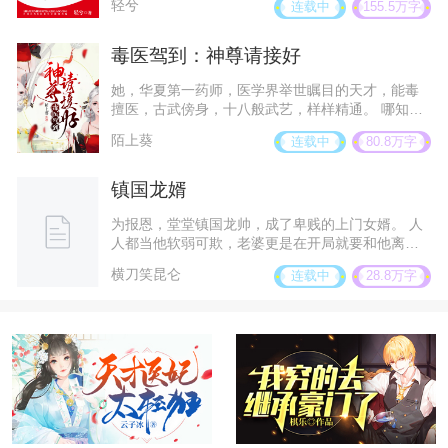
轻兮
连载中
155.5万字
神，至于婚后……苏苒觉得自己的腰受不了了！ 她
鼓着小脸抗议，换来的是男人更深的宠！ M市人人
都道身处权势顶端的陆时深宠苏苒，甚至连命都可
毒医驾到：神尊请接好
以豁出去，只有陆时知道，这是他应该做的！
她，华夏第一药师，医学界举世瞩目的天才，能毒
擅医，古武傍身，十八般武艺，样样精通。 哪知睡
个美容觉醒来就穿越了！！ 废柴？丑女？ 此等标签
陌上葵
连载中
80.8万字
怎么会在绝世天才叶容倾身上呢？撕掉！ 还有渣滓
亲人！虚伪渣男！暗害她的毒女！ 什么玩意儿？来
一个杀一个，来两个杀一双，来一群就一锅端了！
镇国龙婿
还有从天而降的神尊级别的高冷域主！ 君临寒：
呵，女人，你是我的了！ 叶容倾：哈，美男，快到
为报恩，堂堂镇国龙帅，成了卑贱的上门女婿。 人
我碗里来！
人都当他软弱可欺，老婆更是在开局就要和他离
婚…… 却没想到，离了婚的他，却转头找上了不受
横刀笑昆仑
连载中
28.8万字
待见的小姨子……