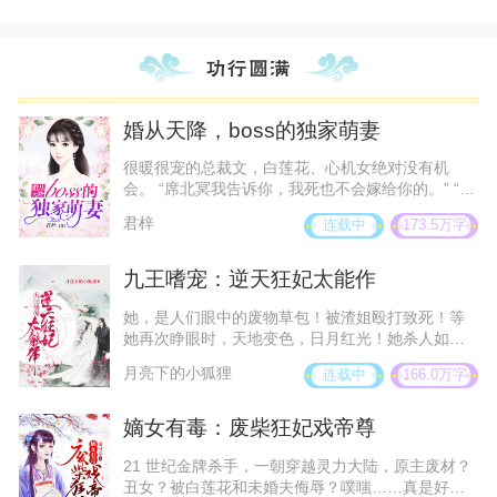
婚从天降，boss的独家萌妻
很暖很宠的总裁文，白莲花、心机女绝对没有机
会。 “席北冥我告诉你，我死也不会嫁给你的。” “就
算你死了也是我的。” “可恶，我要离开你。” “我不
君梓
连载中
173.5万字
介意我们早点领证，把你牢牢绑在我身边。”
“……”沐韵惜气愤，凭什么他欺负她还那么理直气
壮，直接离家出走。第二天直接被席北冥逮回来，
九王嗜宠：逆天狂妃太能作
压在床上狠狠教训。 误打误撞，进入彼此的生命，
直到一起走进结婚殿堂，携子之手、与子偕老。 他
她，是人们眼中的废物草包！被渣姐殴打致死！等
宠她，他惯她，她念他，她想他。 把你沐之姓冠我
她再次睁眼时，天地变色，日月红光！她杀人如
席之姓，幸福，就是这么简单。 另有铁杠闺蜜的实
麻！闭眼如神，睁眼如魔！人人闻之丧胆躲得老
月亮下的小狐狸
连载中
166.0万字
力助盟。
远。却唯独没有逃出命运的齿轮与他纠缠……
他是天星国人人尊崇的九王殿下！更是苍生眼
中的尊主！他翻手为云一句话气的皇帝不敢大声说
嫡女有毒：废柴狂妃戏帝尊
话！覆手为雨，让天下苍生宠着他想宠之人。
当她重伤倒在他怀里时，他那绝世的身影狂怒
21 世纪金牌杀手，一朝穿越灵力大陆，原主废材？
冲天拍案怒吼！ “敢杀本王的小废物，我
丑女？被白莲花和未婚夫侮辱？噗嗤……真是好